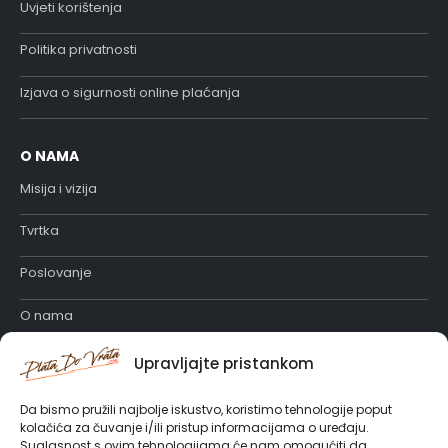
Uvjeti korištenja
Politika privatnosti
Izjava o sigurnosti online plaćanja
O NAMA
Misija i vizija
Tvrtka
Poslovanje
O nama
Katalog proizvoda
Upravljajte pristankom
Posao u PlataDoVrata
Da bismo pružili najbolje iskustvo, koristimo tehnologije poput
kolačića za čuvanje i/ili pristup informacijama o uređaju.
Suglasnost s ovim tehnologijama će nam omogućiti da