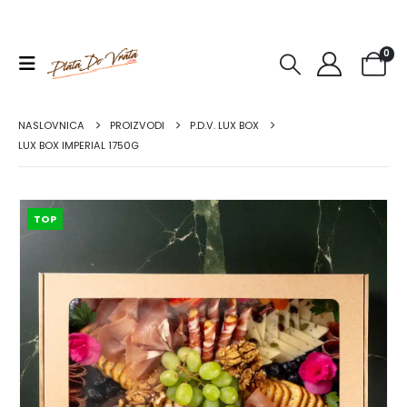
0
NASLOVNICA
PROIZVODI
P.D.V. LUX BOX
LUX BOX IMPERIAL 1750G
TOP