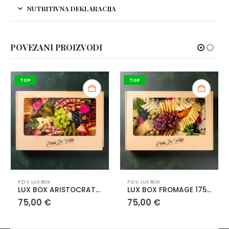
NUTRITIVNA DEKLARACIJA
POVEZANI PROIZVODI
TOP
TOP
X
P.D.V. LUX BOX
P.D.V. LUX BOX
LUX BOX ARISTOCRAT 1750g
LUX BOX FROMAGE 1750g
€
75,00
€
75,00
€