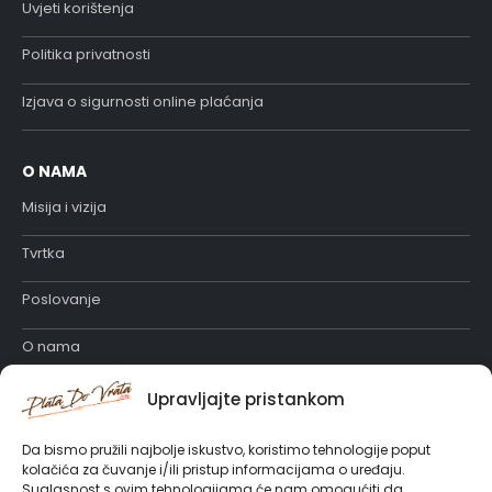
Uvjeti korištenja
Politika privatnosti
Izjava o sigurnosti online plaćanja
O NAMA
Misija i vizija
Tvrtka
Poslovanje
O nama
Katalog proizvoda
Upravljajte pristankom
Posao u PlataDoVrata
Da bismo pružili najbolje iskustvo, koristimo tehnologije poput
kolačića za čuvanje i/ili pristup informacijama o uređaju.
Suglasnost s ovim tehnologijama će nam omogućiti da