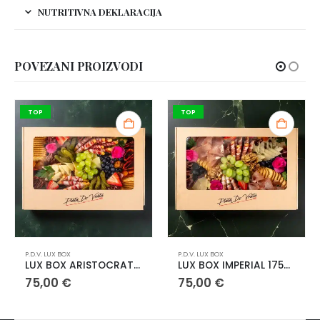
NUTRITIVNA DEKLARACIJA
POVEZANI PROIZVODI
TOP
TOP
 LUX BOX
P.D.V. LUX BOX
P.D.V. LUX
LUX BOX ARISTOCRAT 1750g
LUX BOX IMPERIAL 1750g
,00
€
75,00
€
75,0