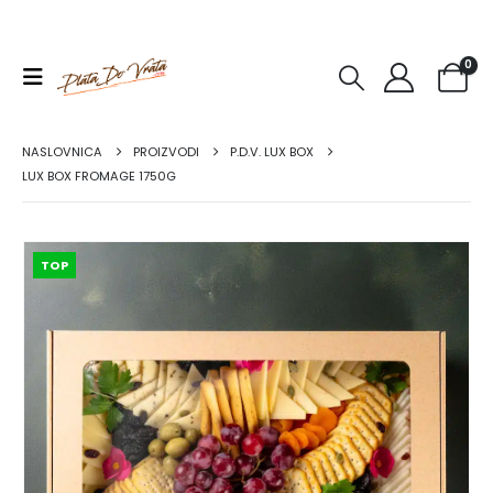
0
NASLOVNICA
PROIZVODI
P.D.V. LUX BOX
LUX BOX FROMAGE 1750G
TOP