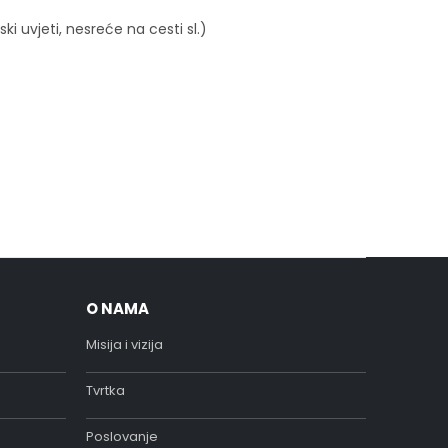
i uvjeti, nesreće na cesti sl.)
O NAMA
Misija i vizija
Tvrtka
Poslovanje