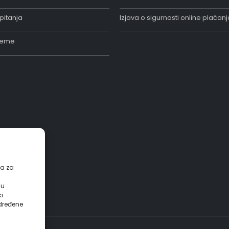
pitanja
Izjava o sigurnosti online plaćanj
jeme
ća za
su
i.
određene