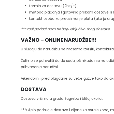
termin za dostavu (2h+/-)
metoda plaćanja (gotovina prilikom dostave ili
kontakt osoba za preuzimanje plata (ako je drug
***Vaši podaci nam trebaju isključivo zbog dostave.
VAŽNO – ONLINE NARUDŽBE!!!
U slučaju da narudžbu ne možemo izvršiti, kontakt
Želimo se pohvaliti da do sada još nikada nismo odbil
prihvaćanja narudžbi.
Vikendom i pred blagdane su veće gužve tako da ako 
DOSTAVA
Dostavu vršimo u gradu Zagrebu i bližoj okolici.
***Cijelo područje dostave i cijene za ostale zone,