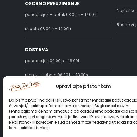
OSOBNO PREUZIMANJE
Najčešća 
ponedjeljak – petak 08:00 h – 17:00h
Radno vri
subota 08:00 h – 14:00h
DOSTAVA
ponedjeljak 09:00 h – 18:00h
utorak – subota 08:00 h – 18:00h
Upravljajte pristankom
DRUŠTVENE MREŽE
Da bismo pružili najbolje iskustvo, koristimo tehnologije poput kolači
čuvanje i/ili pristup informacijama o uređaju. Suglasnost s ovim
tehnologijama će nam omogućiti da obrađujemo podatke kao što 
ponašanje pri pregledavanju ili jedinstveni ID-ovi na ovoj web stranic
Nepristanak ili povlačenje suglasnosti može negativno utjecati na 
karakteristike i funkcije.