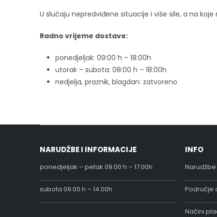
U slučaju nepredviđene situacije i više sile, a na ko
Radno vrijeme dostave:
ponedjeljak: 09:00 h – 18:00h
utorak – subota: 08:00 h – 18:00h
nedjelja, praznik, blagdan: zatvoreno
NARUDŽBE I INFORMACIJE
INFO
ponedjeljak – petak 09:00 h – 17:00h
Narudžbe 
subota 09:00 h – 14:00h
Područje d
Načini pl