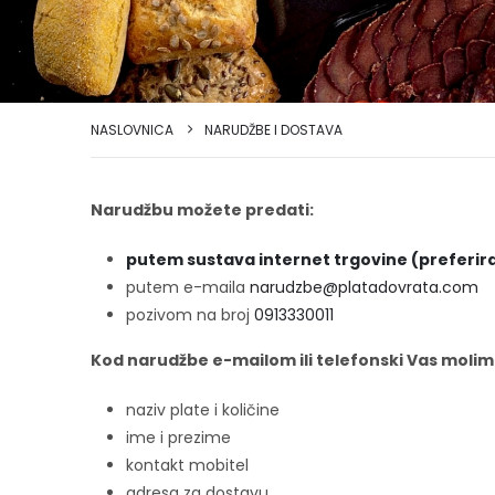
NASLOVNICA
NARUDŽBE I DOSTAVA
Narudžbu možete predati:
putem sustava internet trgovine (preferi
putem e-maila
narudzbe@platadovrata.com
pozivom na broj
0913330011
Kod narudžbe e-mailom ili telefonski Vas molim
naziv plate i količine
ime i prezime
kontakt mobitel
adresa za dostavu