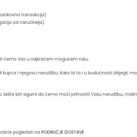
 bankovna transakcija)
ačija od naručitelja).
irati ćemo Vas u najkraćem mogućem roku.
i kupca i njegovu narudžbu. Kako bi to i u budućnosti izbjegli, 
želite biti sigurni da ćemo moći prihvatiti Vašu narudžbu, molim
 možete pogledati na
PODRUČJE DOSTAVE