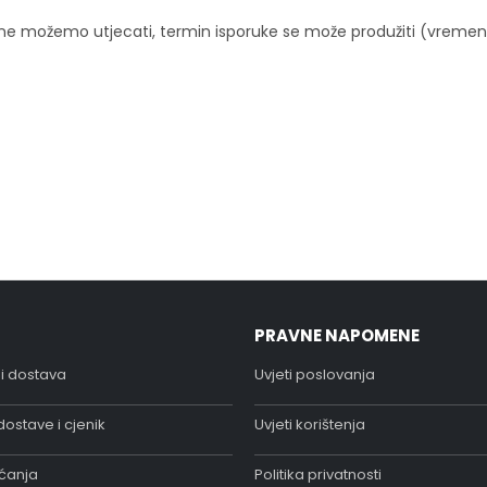
je ne možemo utjecati, termin isporuke se može produžiti (vremensk
PRAVNE NAPOMENE
i dostava
Uvjeti poslovanja
ostave i cjenik
Uvjeti korištenja
aćanja
Politika privatnosti