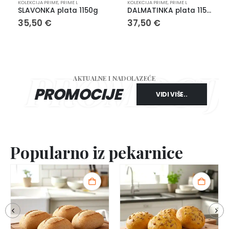
KOLEKCIJA PRIME
,
PRIME L
KOLEKCIJA PRIME
,
PRIME L
SLAVONKA plata 1150g
DALMATINKA plata 1150g
35,50
€
37,50
€
ROMOCIJE P
AKTUALNE I NADOLAZEĆE
PROMOCIJE
VIDI VIŠE..
Popularno iz pekarnice