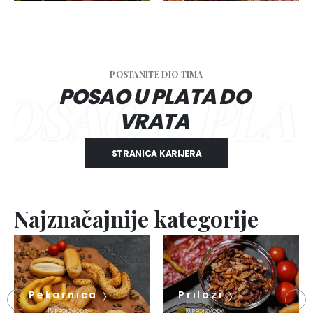
POSTANITE DIO TIMA
POSAO U PLATA DO
 U PLATA D
VRATA
STRANICA KARIJERA
Najznačajnije kategorije
Pekarnica
Prilozi
15
PROIZVODA
10
PROIZVODA