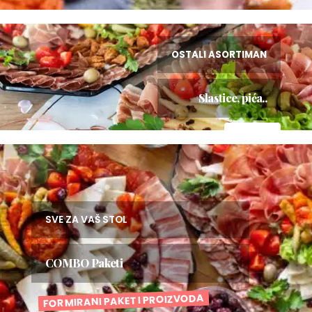
OSTALI ASORTIMAN
Slastice, pića..
VIDI VIŠE
SVE ZA VAŠ STOL
COMBO Paketi
FORMIRANI PAKETI PROIZVODA