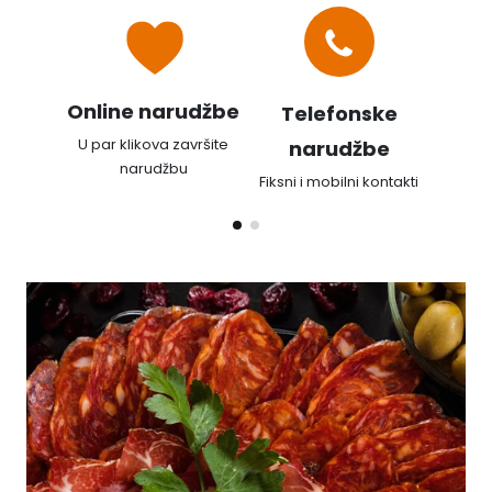
Online narudžbe
Telefonske
E-ma
U par klikova završite
narudžbe
Od
narudžbu
na
Fiksni i mobilni kontakti