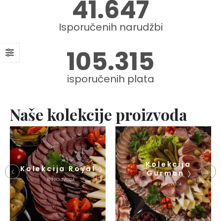
48.759
Isporučenih narudžbi
105.315
isporučenih plata
Naše kolekcije proizvoda
Kolekcija
Kolekcija Royal
Gurman
10
PROIZVODA
6
PROIZVODA