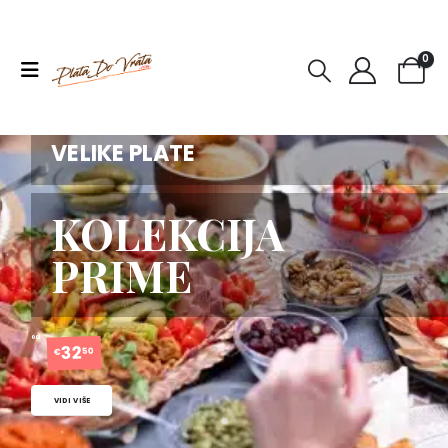
0
NAJPOPULARNIJA KATEGORIJA
VELIKE PLATE
KOLEKCIJA
PRIME
od
32
50
€
VIDI VIŠE