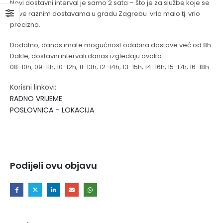
Novi dostavni interval je samo 2 sata – što je za službe koje se
bave raznim dostavama u gradu Zagrebu vrlo malo tj. vrlo
precizno.
Dodatno, danas imate mogućnost odabira dostave već od 8h.
Dakle, dostavni intervali danas izgledaju ovako:
08-10h; 09-11h; 10-12h; 11-13h; 12-14h; 13-15h; 14-16h; 15-17h; 16-18h
Korisni linkovi:
RADNO VRIJEME
POSLOVNICA – LOKACIJA
Podijeli ovu objavu