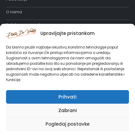
O nama
Katalog proizvoda
Upravljajte pristankom
Posao u PlataDoVrata
Da bismo pružili najbolje iskustvo, koristimo tehnologije poput
kolačića za čuvanje i/ili pristup informacijama o uređaju.
Suglasnost s ovim tehnologijama će nam omogućiti da
obrađujemo podatke kao što su ponašanje pri pregledavanju ili
jedinstveni ID-ovi na ovoj web stranici. Nepristanak ili povlačenje
suglasnosti može negativno utjecati na određene karakteristike i
funkcije.
Prihvati
Izrada web stranica
| Sva prava pridržana Platadovrata 2021©
Zabrani
Pogledaj postavke