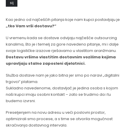
sij
Kao jedno od najčešćih pitanja koje nam kupci postavljaju je
„tko Vam vrši dostavu?“
U vremenu kada se dostave odvijaju najčešće outsourcing
kanalima, što je i temelj za gore navedeno pitanje, mi i dalje
svoje logističke izazove rješavamo u vlastitom aranžmanu.
Dostavu vršimo vlastitim dostavnim vozilima kojima
upravljaju stalno zaposleni djelatnici.
Služba dostave nam je jako bitna jer smo po naravi „digitalni
trgovci“ platama.
Sukladno navedenome, dostavljač je jedina osoba s kojom
naši kupci imaju osobni kontakt – zato se trudimo da i tu
budemo izvrsni.
Preseljenjem na novu adresu u veći poslovni prostor,
optimizirali smo procese, a s time se otvorila mogućnost
skraćivanja dostavnog intervala.