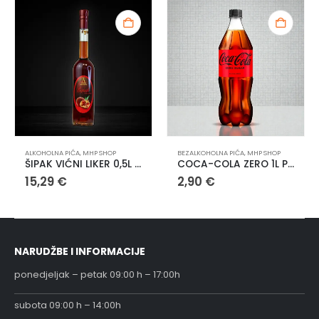
ALKOHOLNA PIĆA
,
MHP SHOP
BEZALKOHOLNA PIĆA
,
MHP SHOP
ŠIPAK VIĆNI LIKER 0,5L NATURA ANTUNOVIĆ
COCA-COLA ZERO 1L PVC
15,29
€
2,90
€
NARUDŽBE I INFORMACIJE
ponedjeljak – petak 09:00 h – 17:00h
subota 09:00 h – 14:00h