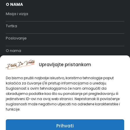
O NAMA
Misija i vizija
Tvrtka
Poslovanje
O nama
Katalog proizvoda
Upravljajte pristankom
Posao u PlataDoVrata
Da bismo pružili najbolje iskustvo, koristimo tehnologije poput
kolačića za čuvanje i/ili pristup informacijama o uređaju.
Suglasnost s ovim tehnologijama će nam omogućiti da
obrađujemo podatke kao što su ponašanje pri pregledavanju ili
jedinstveni ID-ovi na ovoj web stranici. Nepristanak ili povlačenje
suglasnosti može negativno utjecati na određene karakteristike i
funkcije.
Prihvati