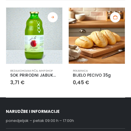
BEZALKOHOLNA PIĆA
,
MHP SHOP
PEKARNICA
SOK PRIRODNI JABUKA 1L OPG MIHALIC
BIJELO PECIVO 35g
3,71
€
0,45
€
NARUDŽBE I INFORMACIJE
ponedjeljak – petak 09:00 h – 17:00h