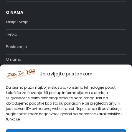
O NAMA
Misija i vizija
Tvrtka
Poslovanje
O nama
Katalog proizvoda
Upravljajte pristankom
Posao u PlataDoVrata
Da bismo pružili najbolje iskustvo, koristimo tehnologije poput
kolačića za čuvanje i/ili pristup informacijama o uređaju.
Suglasnost s ovim tehnologijama će nam omogućiti da
obrađujemo podatke kao što su ponašanje pri pregledavanju ili
jedinstveni ID-ovi na ovoj web stranici. Nepristanak ili povlačenje
suglasnosti može negativno utjecati na određene karakteristike i
funkcije.