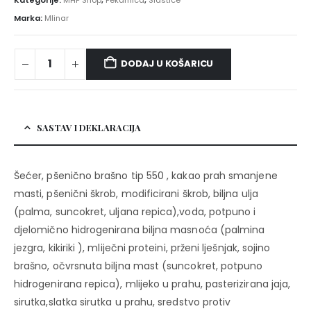
Kategorije:
MHP Shop
,
Pekarnica
,
Slastice
Marka:
Mlinar
DODAJ U KOŠARICU
SASTAV I DEKLARACIJA
Šećer, pšenično brašno tip 550 , kakao prah smanjene
masti, pšenični škrob, modificirani škrob, biljna ulja
(palma, suncokret, uljana repica),voda, potpuno i
djelomično hidrogenirana biljna masnoća (palmina
jezgra, kikiriki ), mliječni proteini, prženi lješnjak, sojino
brašno, očvrsnuta biljna mast (suncokret, potpuno
hidrogenirana repica), mlijeko u prahu, pasterizirana jaja,
sirutka,slatka sirutka u prahu, sredstvo protiv