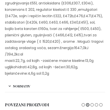
zgrudnjavanja E551, antioksidans (E306,E307, E304i),
konzervans E 202, regulator kiselosti E 330 ,emulgatori
(E472e, sojin i repičin lecitin E322, E472b,E476,E471,E475),
stabilizatori (E420ii, E460, E463, E466, E340,E451), sol,
bojilo beta karoten E160a, tvari za rahljenje( E500, E450),
pšenični gluten, zgušnjivači ( E466,E412, E415),tvari za
zadržavanje vlage ( E 1520,E420) , arome . Mogući tragovi
ostalog orašastog voća, sezam.Energija:1647,0kJ
/394,2kcal
masti:22,7g, od kojih -zasićene masne kiseline:13,0g
ugljikohidrati:42,8g, od kojih -šećeri:30,62g,
bjelančevine:4,6g sol:0,2g
NORMATIV
POVEZANI PROIZVODI