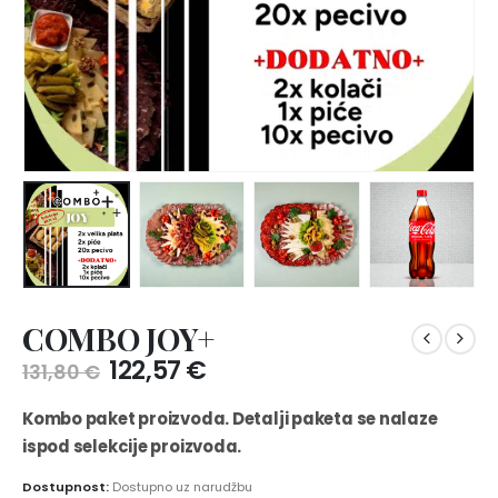
COMBO JOY+
Izvorna
Trenutna
122,57
€
131,80
€
cijena
cijena
bila
je:
Kombo paket proizvoda. Detalji paketa se nalaze
je:
122,57 €.
ispod selekcije proizvoda.
131,80 €.
Dostupnost:
Dostupno uz narudžbu