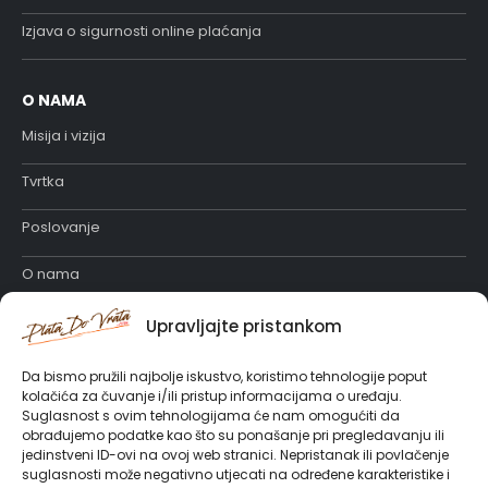
Izjava o sigurnosti online plaćanja
O NAMA
Misija i vizija
Tvrtka
Poslovanje
O nama
Katalog proizvoda
Upravljajte pristankom
Posao u PlataDoVrata
Da bismo pružili najbolje iskustvo, koristimo tehnologije poput
kolačića za čuvanje i/ili pristup informacijama o uređaju.
Suglasnost s ovim tehnologijama će nam omogućiti da
obrađujemo podatke kao što su ponašanje pri pregledavanju ili
jedinstveni ID-ovi na ovoj web stranici. Nepristanak ili povlačenje
suglasnosti može negativno utjecati na određene karakteristike i