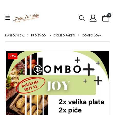
0
NASLOVNICA
PROIZVODI
COMBO PAKETI
COMBO JOY+
-7%