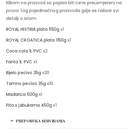
Klikom na proizvod sa popisa biti ćete preusmjereni na
prozor tog pojedinačnog proizvoda gdje se nalaze svi
detalji o istom.
ROYAL HISTRIA plata 1150g
x1
ROYAL CROATICA plata 1150g
x1
Coca cola 1L PVC
x2
Fanta 1L PVC
x1
Bijelo pecivo 35g
x20
Tamno pecivo 35g
x10
Mađarica 500g
x1
Pita s jabukama 450g
x1
PREPORUKA SERVIRANJA